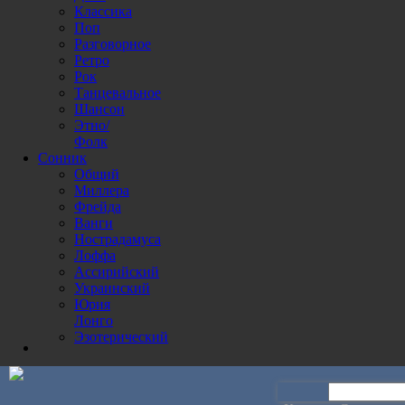
Классика
Поп
Разговорное
Ретро
Рок
Танцевальное
Шансон
Этно/
Фолк
Сонник
Общий
Миллера
Фрейда
Ванги
Нострадамуса
Лоффа
Ассирийский
Украинский
Юрия
Лонго
Эзотерический