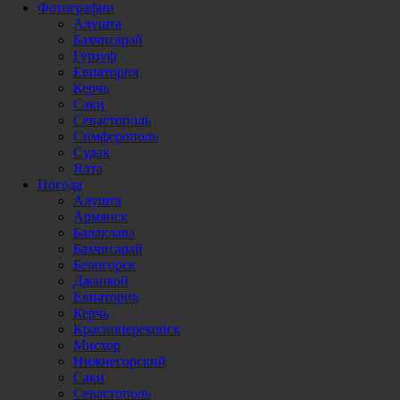
Фотографии
Алушта
Бахчисарай
Гурзуф
Евпатория
Керчь
Саки
Севастополь
Симферополь
Судак
Ялта
Погода
Алушта
Армянск
Балаклава
Бахчисарай
Белогорск
Джанкой
Евпатория
Керчь
Красноперекопск
Мисхор
Нижнегорский
Саки
Севастополь