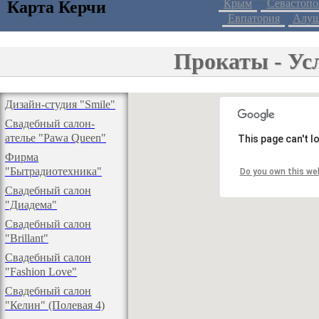
Крым
Севастопо
Карта Керчи
Евпатория
Алуш
Прокаты - Усл
Дизайн-студия "Smile"
Свадебный салон-
ателье "Pawa Queen"
This page can't 
Фирма
"Бытрадиотехника"
Do you own this we
Свадебный салон
"Диадема"
Свадебный салон
"Вrillant"
Свадебный салон
"Fashion Love"
Свадебный салон
"Келин" (Полевая 4)