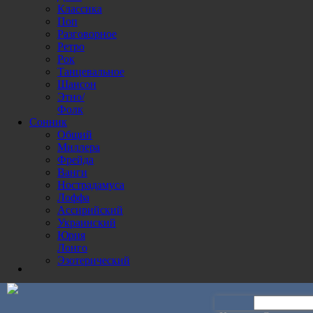
Классика
Поп
Разговорное
Ретро
Рок
Танцевальное
Шансон
Этно/
Фолк
Сонник
Общий
Миллера
Фрейда
Ванги
Нострадамуса
Лоффа
Ассирийский
Украинский
Юрия
Лонго
Эзотерический