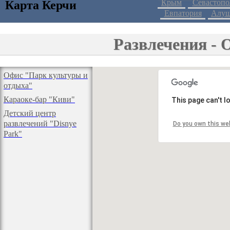
Крым
Севастопо
Карта Керчи
Евпатория
Алуш
Развлечения - 
Офис "Парк культуры и
отдыха"
Караоке-бар "Киви"
This page can't 
Детский центр
развлечений "Disnye
Do you own this we
Park"