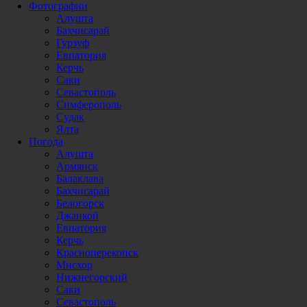
Фотографии
Алушта
Бахчисарай
Гурзуф
Евпатория
Керчь
Саки
Севастополь
Симферополь
Судак
Ялта
Погода
Алушта
Армянск
Балаклава
Бахчисарай
Белогорск
Джанкой
Евпатория
Керчь
Красноперекопск
Мисхор
Нижнегорский
Саки
Севастополь