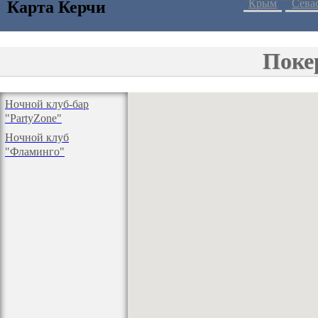
Крым
Сева
Карта Керчи
Поке
Ночной клуб-бар
"PartyZone"
Ночной клуб
"Фламинго"