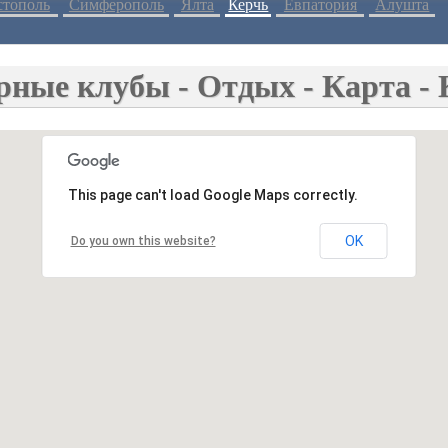
стополь
Симферополь
Ялта
Керчь
Евпатория
Алушта
рные клубы - Отдых - Карта - 
This page can't load Google Maps correctly.
OK
Do you own this website?