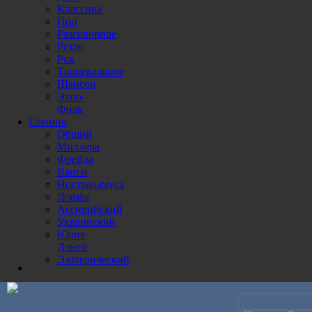
Классика
Поп
Разговорное
Ретро
Рок
Танцевальное
Шансон
Этно/
Фолк
Сонник
Общий
Миллера
Фрейда
Ванги
Нострадамуса
Лоффа
Ассирийский
Украинский
Юрия
Лонго
Эзотерический