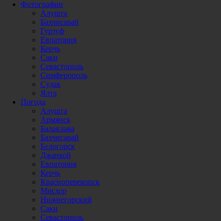
Фотографии
Алушта
Бахчисарай
Гурзуф
Евпатория
Керчь
Саки
Севастополь
Симферополь
Судак
Ялта
Погода
Алушта
Армянск
Балаклава
Бахчисарай
Белогорск
Джанкой
Евпатория
Керчь
Красноперекопск
Мисхор
Нижнегорский
Саки
Севастополь