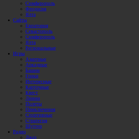
Симферополь
Феодосия
Ялта
Сайты
Евпатория
Севастополь
Симферополь
Ялта
Региональные
Игры
Азартные
Аркадные
Башни
Гонки
Интересные
Карточные
Квест
Линии
Полеты
Приключения
Спортивные
Стратегия
Шуттер
Радио
Джаз