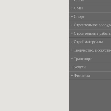
+ СМИ
+ Спорт
+ Строительное оборуд
+ Строительные работ
+ Стройматериалы
+ Творчество, исскуств
+ Транспорт
+ Услуги
+ Финансы