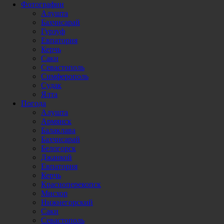
Фотографии
Алушта
Бахчисарай
Гурзуф
Евпатория
Керчь
Саки
Севастополь
Симферополь
Судак
Ялта
Погода
Алушта
Армянск
Балаклава
Бахчисарай
Белогорск
Джанкой
Евпатория
Керчь
Красноперекопск
Мисхор
Нижнегорский
Саки
Севастополь