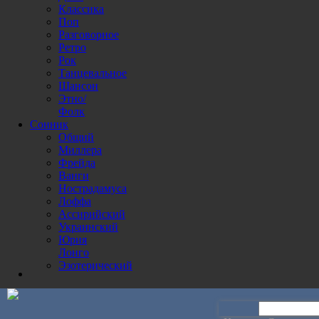
Классика
Поп
Разговорное
Ретро
Рок
Танцевальное
Шансон
Этно/
Фолк
Сонник
Общий
Миллера
Фрейда
Ванги
Нострадамуса
Лоффа
Ассирийский
Украинский
Юрия
Лонго
Эзотерический