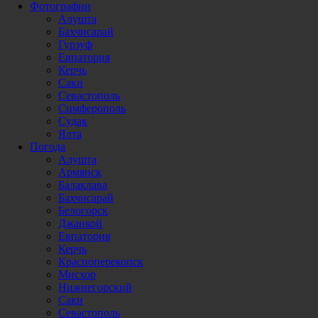
Фотографии
Алушта
Бахчисарай
Гурзуф
Евпатория
Керчь
Саки
Севастополь
Симферополь
Судак
Ялта
Погода
Алушта
Армянск
Балаклава
Бахчисарай
Белогорск
Джанкой
Евпатория
Керчь
Красноперекопск
Мисхор
Нижнегорский
Саки
Севастополь