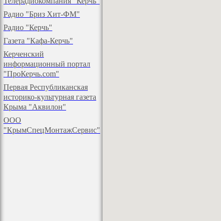
Телерадиокомпания "Керчь"
Радио "Бриз Хит-ФМ"
Радио "Керчь"
Газета "Кафа-Керчь"
Керченский
информационный портал
"ПроКерчь.com"
Первая Республиканская
историко-культурная газета
Крыма "Аквилон"
ООО
"КрымСпецМонтажСервис"