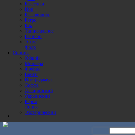
Классика
Поп
Разговорное
Ретро
Рок
Танцевальное
Шансон
Этно/
Фолк
Сонник
Общий
Миллера
Фрейда
Ванги
Нострадамуса
Лоффа
Ассирийский
Украинский
Юрия
Лонго
Эзотерический